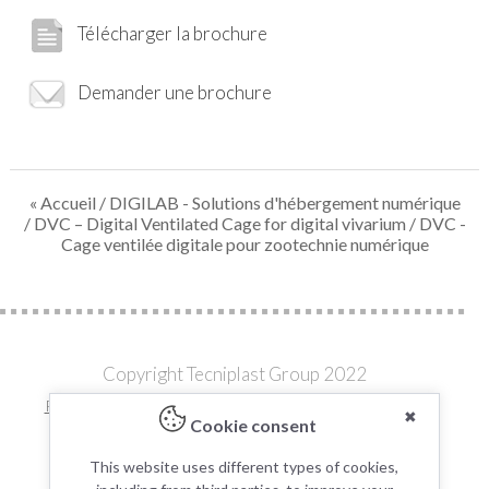
Télécharger la brochure
Demander une brochure
« Accueil
/
DIGILAB - Solutions d'hébergement numérique
/
DVC – Digital Ventilated Cage for digital vivarium
/ DVC -
Cage ventilée digitale pour zootechnie numérique
Copyright Tecniplast Group 2022
Privacy and Cookie Policies
|
Change your Cookie Settings
✖
Cookie consent
C.F. e P.IVA 00211030127 | REA: 49171
This website uses different types of cookies,