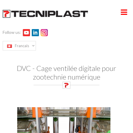
Follow us:
ACCUEIL
Francais
ENTREPRISE
DVC - Cage ventilée digitale pour
PRODUITS
zootechnie numérique
SERVICE ET GESTION DES PROJETS
DÉVELOPPEMENT DURABLE
CONTACTS