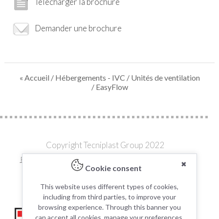
Télécharger la brochure
Demander une brochure
« Accueil
/
Hébergements - IVC
/
Unités de ventilation
/ EasyFlow
Copyright Tecniplast Group 2022
Privacy and Cookie Policies
|
Change your Cookie Settings
✖
Cookie consent
C.F. e P.IVA 00211030127 | REA: 49171
This website uses different types of cookies,
including from third parties, to improve your
browsing experience. Through this banner you
can accept all cookies, manage your preferences,