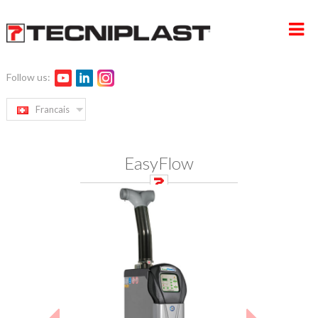
Follow us:
ACCUEIL
Francais
ENTREPRISE
EasyFlow
PRODUITS
SERVICE ET GESTION DES PROJETS
DÉVELOPPEMENT DURABLE
CONTACTS