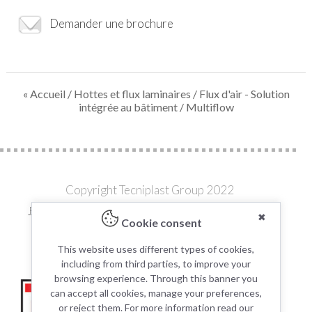
Demander une brochure
« Accueil
/
Hottes et flux laminaires
/
Flux d'air - Solution
intégrée au bâtiment
/ Multiflow
Copyright Tecniplast Group 2022
Privacy and Cookie Policies
|
Change your Cookie Settings
✖
Cookie consent
C.F. e P.IVA 00211030127 | REA: 49171
This website uses different types of cookies,
including from third parties, to improve your
browsing experience. Through this banner you
can accept all cookies, manage your preferences,
or reject them. For more information read our