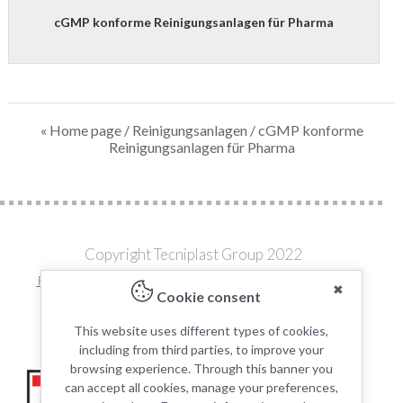
cGMP konforme Reinigungsanlagen für Pharma
« Home page
/
Reinigungsanlagen
/ cGMP konforme
Reinigungsanlagen für Pharma
Copyright Tecniplast Group 2022
Privacy and Cookie Policies
|
Change your Cookie Settings
✖
Cookie consent
C.F. e P.IVA 00211030127 | REA: 49171
This website uses different types of cookies,
including from third parties, to improve your
browsing experience. Through this banner you
can accept all cookies, manage your preferences,