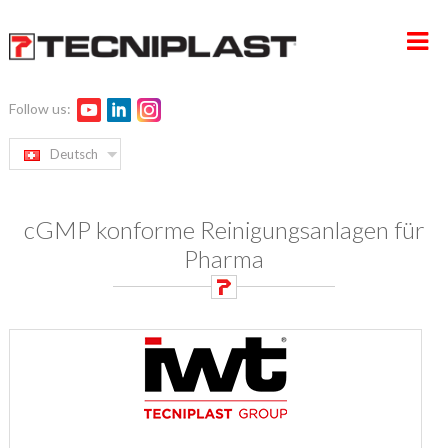
Follow us:
HOME
Deutsch
UNTERNEHMEN
cGMP konforme Reinigungsanlagen für
PRODUKTE
Pharma
SERVICE UND PROJEKTMANAGEMENT
NACHHALTIGKEIT
KONTAKT