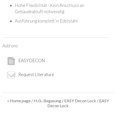
Hohe Flexibilität - Kein Anschluss an
Gebäudeabluft notwendig
Ausführung komplett in Edelstahl
Add-ons
EASYDECON
Request Literature
« Home page
/
H
0
-Begasung
/
EASY Decon Lock
/ EASY
2
2
Decon Lock